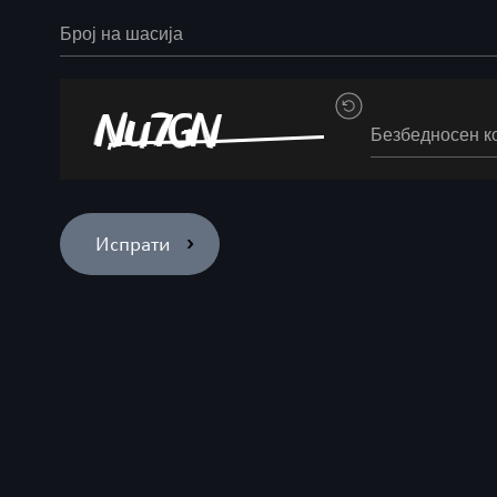
Број на шасија
Безбедносен к
Испрати