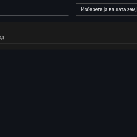
Изберете ја вашата зем
од